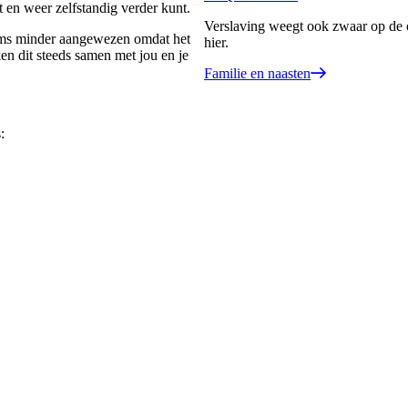
t en weer zelfstandig verder kunt.
Verslaving weegt ook zwaar op de o
soms minder aangewezen omdat het
hier.
ken dit steeds samen met jou en je
Familie en naasten
: