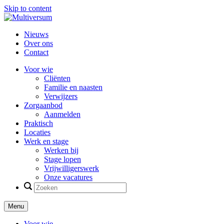
Skip to content
Nieuws
Over ons
Contact
Voor wie
Cliënten
Familie en naasten
Verwijzers
Zorgaanbod
Aanmelden
Praktisch
Locaties
Werk en stage
Werken bij
Stage lopen
Vrijwilligerswerk
Onze vacatures
Menu
Voor wie