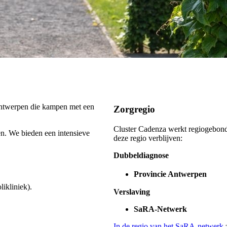
Antwerpen die kampen met een
Zorgregio
Cluster Cadenza werkt regiogebonde
n. We bieden een intensieve
deze regio verblijven:
Dubbeldiagnose
Provincie Antwerpen
likliniek).
Verslaving
SaRA-Netwerk
In de regio van het SaRA-netwerk
z