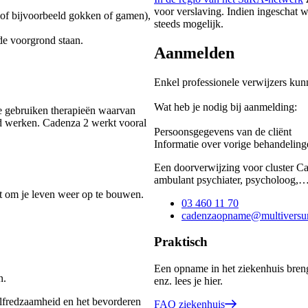
voor verslaving. Indien ingeschat w
e of bijvoorbeeld gokken of gamen),
steeds mogelijk.
de voorgrond staan.
Aanmelden
Enkel professionele verwijzers k
Wat heb je nodig bij aanmelding:
e gebruiken therapieën waarvan
d werken. Cadenza 2 werkt vooral
Persoonsgegevens van de cliënt
Informatie over vorige behandelin
Een doorverwijzing voor cluster Cad
ambulant psychiater, psycholoog,…
bt om je leven weer op te bouwen.
03 460 11 70
cadenzaopname@multiversu
Praktisch
Een opname in het ziekenhuis brengt
n.
enz. lees je hier.
elfredzaamheid en het bevorderen
FAQ ziekenhuis