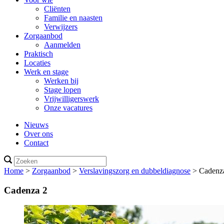
Cliënten
Familie en naasten
Verwijzers
Zorgaanbod
Aanmelden
Praktisch
Locaties
Werk en stage
Werken bij
Stage lopen
Vrijwilligerswerk
Onze vacatures
Nieuws
Over ons
Contact
Home
>
Zorgaanbod
>
Verslavingszorg en dubbeldiagnose
>
Cadenz
Cadenza 2