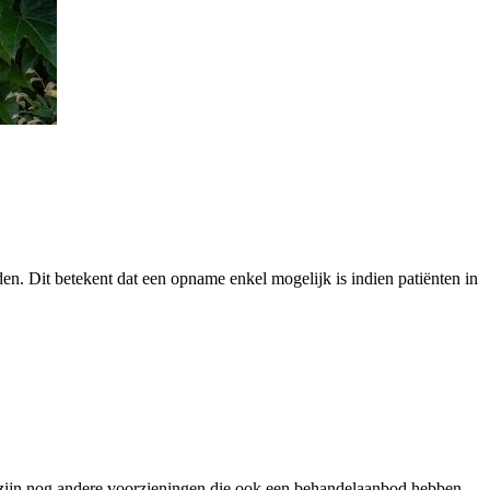
n. Dit betekent dat een opname enkel mogelijk is indien patiënten in
ijn nog andere voorzieningen die ook een behandelaanbod hebben